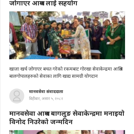
जोगाएर आश्रम लाई सहयाेग
खाजा खर्च जोगाएर बचत गरेको रकमबाट गोरखा सेवाकेन्द्रमा आश्रित
बालगोपालहरुको सेवाका लागि खाद्य सामग्री योगदान
मानवसेवा संवाददाता
बिहीबार, असार ५, २०८२
मानवसेवा आश्रम बागलुङ सेवाकेन्द्रमा मनाइयाे
विनोद निउरेकाे जन्मदिन