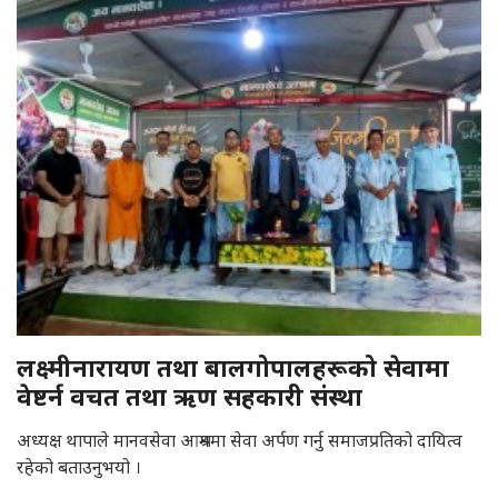
लक्ष्मीनारायण तथा बालगोपालहरूको सेवामा
वेष्टर्न वचत तथा ऋण सहकारी संस्था
अध्यक्ष थापाले मानवसेवा आश्रममा सेवा अर्पण गर्नु समाजप्रतिको दायित्व
रहेको बताउनुभयो ।