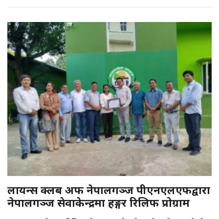
लायन्स क्लब अफ नेपालगञ्ज पीएनएलएफद्वारा
नेपालगञ्ज सेवाकेन्द्रमा हङ्गर रिलिफ प्रोग्राम