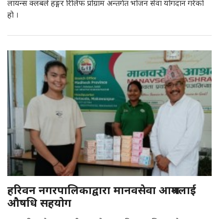
लायन्स क्लबले हङ्गर रिलिफ प्रोग्राम अन्तर्गत भोजन सेवा योगदान गरेको
हाे ।
हरिवन नगरपालिकाद्वारा मानवसेवा आश्रमलाई
औषधि सहयोग