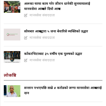
अरूका घरमा काम गरेर जीवन धानेकी सुनमायालाई
मानवसेवा आश्रमले दियो आश्रय
मानवसेवा संवाददाता
साेमबार आश्रमद्वारा ५ जना बेवारिसे व्यक्तिकाे उद्धार
मानवसेवा संवाददाता
काँकरभिटाबाट ३५ वर्षीय एक पुरुषकाे उद्धार
मानवसेवा संवाददाता
लोकप्रिय
सन्तान नभएपछि साढे ४ करोडको जग्गा मानवसेवा आश्रमलाई
दान