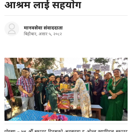
आश्रम लाई सहयाेग
मानवसेवा संवाददाता
बिहीबार, असार ५, २०८२
गोरखा – ७४ औँ स्काउट दिवसको अवसरमा द ओल्ड क्यापिटल स्काउट