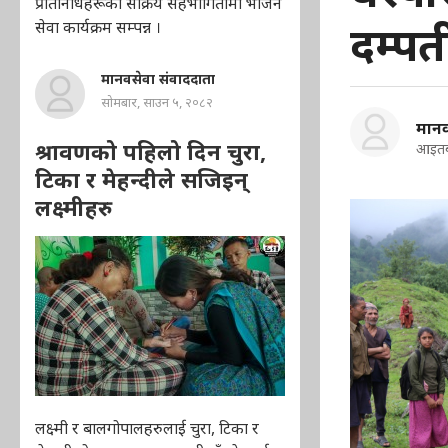
प्रतिनिधिहरूको सक्रिय सहभागितामा भोजन
दम्पत
सेवा कार्यक्रम सम्पन्न ।
मानवसेवा संवाददाता
सोमबार, साउन ५, २०८२
मानव
श्रावणको पहिलो दिन चुरा,
आइतब
टिका र मेहन्दीले सजिइन्
लक्ष्मीहरु
लक्ष्मी र बालगोपालहरुलाई चुरा, टिका र