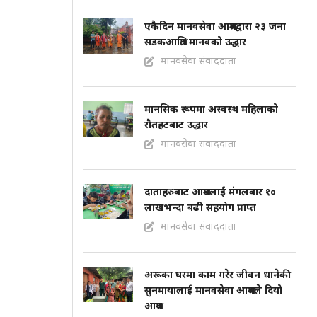
एकैदिन मानवसेवा आश्रमद्वारा २३ जना
सडकआश्रित मानवको उद्धार
मानवसेवा संवाददाता
मानसिक रूपमा अस्वस्थ महिलाको
राैतहटबाट उद्धार
मानवसेवा संवाददाता
दाताहरुबाट आश्रमलाई मंगलबार १०
लाखभन्दा बढी सहयोग प्राप्त
मानवसेवा संवाददाता
अरूका घरमा काम गरेर जीवन धानेकी
सुनमायालाई मानवसेवा आश्रमले दियो
आश्रय