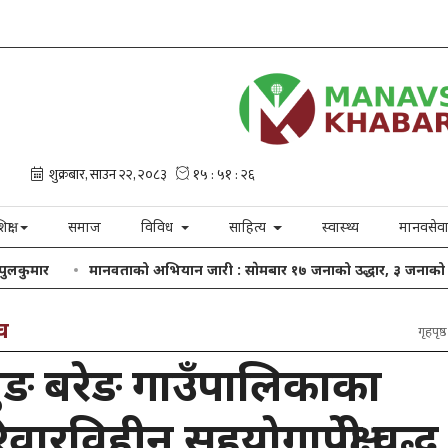
िक्षा
समाज
विविध
साहित्य
स्वास्थ्य
मानवसेव
मानवताको अभियान जारी : साेमबार १७ जनाको उद्धार, ३ जनाको पुनर्मिलन
व
गृहपृष्ठ
ुङ बरेङ गाउँपालिकाका
वारविहीन सहयोगापेक्षी वृद्ध