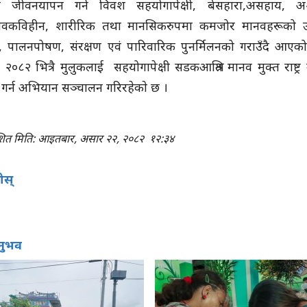
ूर्ण जीवनयापन गर्न विवश सहयोगापेक्षी, बेसहारा,असहाय, अ
वकविहीन, शारीरिक तथा मानसिकरुपमा कमजोर मानवहरूको उद
 पालनपोषण, संरक्षण एवं पारिवारिक पुनर्मिलनको गराउँदै आएक
े २०८२ भित्रै मुलुकलाई सहयोगापेक्षी सडकआश्रित मानव मुक्त राष्ट्र
 गर्न अभियान सञ्चालन गरिरहेकाे छ ।
ाशित मिति: आइतबार, असार २२, २०८२
१२:३४
होस्
नुभव