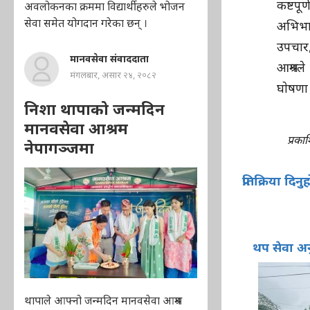
कष्टप
अवलोकनका क्रममा विद्यार्थीहरुले भोजन
सेवा समेत योगदान गरेका छन् ।
अभिभा
उपचार,
मानवसेवा संवाददाता
आश्रमल
मंगलबार, असार २४, २०८२
घाेषणा
निशा थापाको जन्मदिन
मानवसेवा आश्रम
प्रक
नेपागञ्जमा
प्रतिक्रिया दिनु
थप सेवा अ
थापाले आफ्नो जन्मदिन मानवसेवा आश्रम