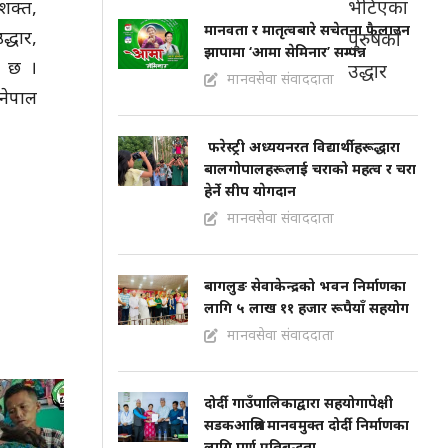
शक्त,
मानवता र मातृत्वबारे सचेतना फैलाउन
्धार,
झापामा ‘आमा सेमिनार’ सम्पन्न
ो छ ।
मानवसेवा संवाददाता
 नेपाल
फरेस्ट्री अध्ययनरत विद्यार्थीहरूद्धारा
बालगोपालहरूलाई चराको महत्व र चरा
हेर्ने सीप याेगदान
मानवसेवा संवाददाता
बागलुङ सेवाकेन्द्रको भवन निर्माणका
लागि ५ लाख ११ हजार रूपैयाँ सहयोग
मानवसेवा संवाददाता
दोर्दी गाउँपालिकाद्वारा सहयोगापेक्षी
सडकआश्रित मानवमुक्त दोर्दी निर्माणका
लागि पूर्ण प्रतिबद्धता