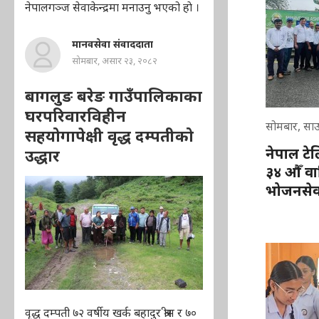
नेपालगञ्ज सेवाकेन्द्रमा मनाउनु भएको हाे ।
मानवसेवा संवाददाता
सोमबार, असार २३, २०८२
बागलुङ बरेङ गाउँपालिकाका
घरपरिवारविहीन
सोमबार, सा
सहयोगापेक्षी वृद्ध दम्पतीको
नेपाल टेल
उद्धार
३४ औँ वा
भोजनसेव
वृद्ध दम्पती ७२ वर्षीय खर्क बहादुर श्रीस र ७०