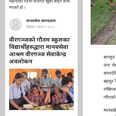
मेहन्दीको रङमा सजाएर खुसी बाँड्ने कार्य
भएको हो ।
मानवसेवा संवाददाता
बिहीबार, साउन १, २०८२
वीरगञ्जको गौतम स्कुलका
विद्यार्थीहरुद्धारा मानवसेवा
आश्रम वीरगञ्ज सेवाकेन्द्र
बागलुङ 
अवलोकन
जना जेष
समयदेखि
बहादुर 
राखिएको
गरिएको
मानव