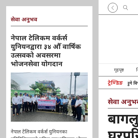
सेवा अनुभव
नेपाल टेलिकम वर्कर्स
युनियनद्वारा ३४ औँ वार्षिक
उत्सवको अवसरमा
भोजनसेवा योगदान
गृहपृष्ठ
श
ट्रेण्डिङ
बेसहारा बनेपछि पत्रिकाको समाचार पछ्याउँदै आश्रम पुगे विपुलकुमार
सेवा अनुभ
बागल
घरपरि
नेपाल टेलिकम वर्कर्स युनियनका