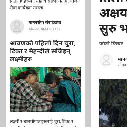
प्रतिनिधिहरूको सक्रिय सहभागितामा भोजन
अक्षय
सेवा कार्यक्रम सम्पन्न ।
सुरु
मानवसेवा संवाददाता
सोमबार, साउन ५, २०८२
श्रावणको पहिलो दिन चुरा,
फोटो फिचर
टिका र मेहन्दीले सजिइन्
लक्ष्मीहरु
मानव
सोमबा
लक्ष्मी र बालगोपालहरुलाई चुरा, टिका र