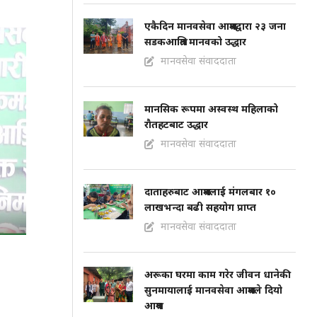
एकैदिन मानवसेवा आश्रमद्वारा २३ जना
सडकआश्रित मानवको उद्धार
मानवसेवा संवाददाता
मानसिक रूपमा अस्वस्थ महिलाको
राैतहटबाट उद्धार
मानवसेवा संवाददाता
दाताहरुबाट आश्रमलाई मंगलबार १०
लाखभन्दा बढी सहयोग प्राप्त
मानवसेवा संवाददाता
अरूका घरमा काम गरेर जीवन धानेकी
सुनमायालाई मानवसेवा आश्रमले दियो
आश्रय