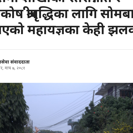
कोष श्रीवृद्धिका लागि सोमब
 भएको महायज्ञका केही झ
सेवा संवाददाता
र, माघ ७, २०८१