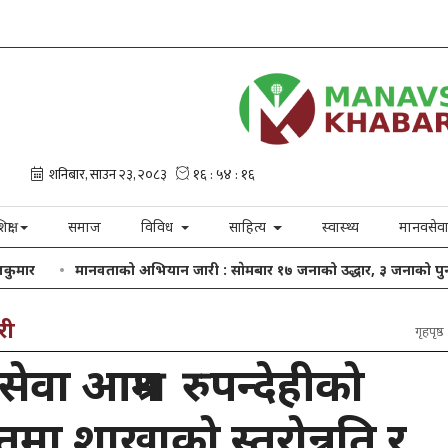
िक्षा
समाज
विविध
साहित्य
स्वास्थ्य
मानवसेव
नवताको अभियान जारी : साेमबार १७ जनाको उद्धार, ३ जनाको पुनर्मिलन
खा
री
गृहपृष्ठ
ेवा आश्रम रुपन्देहीको
्तमा शाखाको स्तरोन्नति र