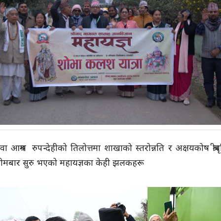
ा आश्रम रुपन्देहीको तिलोत्तमा शाखाको स्तरोन्नति र अक्षयकोष श्रीवृ
ोमबार सुरु भएको महायज्ञका केही झलकहरू