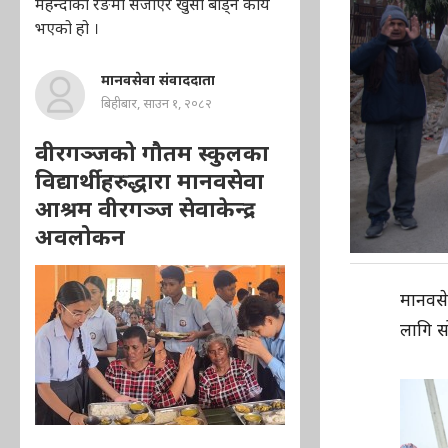
मेहन्दीको रङमा सजाएर खुसी बाँड्ने कार्य
भएको हो ।
मानवसेवा संवाददाता
बिहीबार, साउन १, २०८२
वीरगञ्जको गौतम स्कुलका
विद्यार्थीहरुद्धारा मानवसेवा
आश्रम वीरगञ्ज सेवाकेन्द्र
अवलोकन
मानवसेव
लागि स