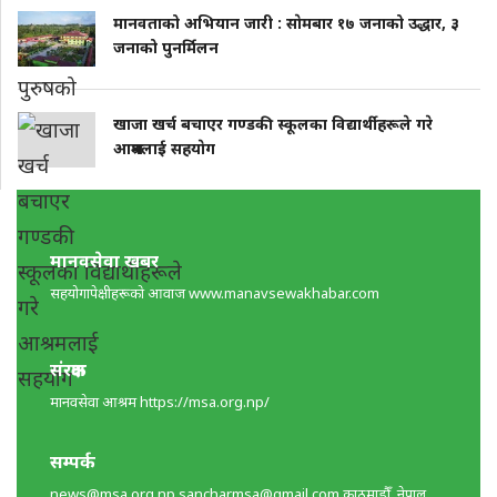
मानवताको अभियान जारी : साेमबार १७ जनाको उद्धार, ३
जनाको पुनर्मिलन
खाजा खर्च बचाएर गण्डकी स्कूलका विद्यार्थीहरूले गरे
आश्रमलाई सहयाेग
मानवसेवा खबर
सहयोगापेक्षीहरूकाे आवाज www.manavsewakhabar.com
संरक्षक
मानवसेवा आश्रम https://msa.org.np/
सम्पर्क
news@msa.org.np
sancharmsa@gmail.com
काठमाडाैँ, नेपाल