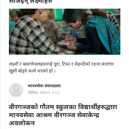
सजिइन् लक्ष्मीहरु
लक्ष्मी र बालगोपालहरुलाई चुरा, टिका र मेहन्दीको रङमा सजाएर
खुसी बाँड्ने कार्य भएको हो ।
मानवसेवा संवाददाता
बिहीबार, साउन १, २०८२
वीरगञ्जको गौतम स्कुलका विद्यार्थीहरुद्धारा
मानवसेवा आश्रम वीरगञ्ज सेवाकेन्द्र
अवलोकन