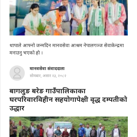
थापाले आफ्नो जन्मदिन मानवसेवा आश्रम नेपालगञ्ज सेवाकेन्द्रमा
मनाउनु भएको हाे ।
मानवसेवा संवाददाता
सोमबार, असार २३, २०८२
बागलुङ बरेङ गाउँपालिकाका
घरपरिवारविहीन सहयोगापेक्षी वृद्ध दम्पतीको
उद्धार