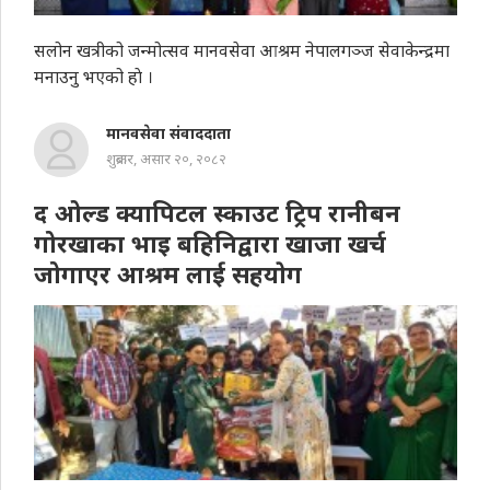
सलोन खत्रीको जन्मोत्सव मानवसेवा आश्रम नेपालगञ्ज सेवाकेन्द्रमा
मनाउनु भएको हाे ।
मानवसेवा संवाददाता
शुक्रबार, असार २०, २०८२
द ओल्ड क्यापिटल स्काउट ट्रिप रानीबन
गोरखाका भाइ बहिनिद्वारा खाजा खर्च
जोगाएर आश्रम लाई सहयाेग