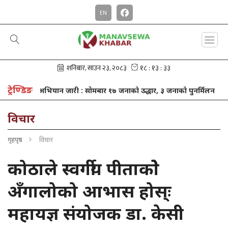
EN
ट्रेण्डिङ
भियान जारी : साेमबार १७ जनाको उद्धार, ३ जनाको पुनर्मिलन
खाजा खर्च ब
विचार
गृहपृष्ठ
विचार
कोठाले स्वर्गीय पीताकोे
अँगालोको आभास होस्ः
महायज्ञ संयोजक डा. केसी