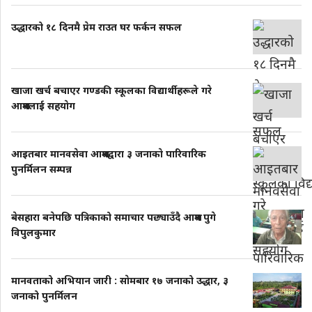
उद्धारको १८ दिनमै प्रेम राउत घर फर्कन सफल
खाजा खर्च बचाएर गण्डकी स्कूलका विद्यार्थीहरूले गरे
आश्रमलाई सहयाेग
आइतबार मानवसेवा आश्रमद्वारा ३ जनाकाे पारिवारिक
पुनर्मिलन सम्पन्न
बेसहारा बनेपछि पत्रिकाको समाचार पछ्याउँदै आश्रम पुगे
विपुलकुमार
मानवताको अभियान जारी : साेमबार १७ जनाको उद्धार, ३
जनाको पुनर्मिलन