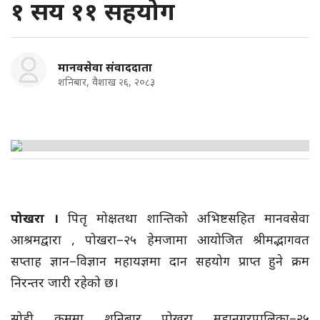
१ सय ११ सहयोग
मानवसेवा संवाददाता
शनिबार, वैशाख २६, २०८३
पोखरा ।
पितृ मोक्ष तथा शान्तिको अभिष्टसहित मानवसेवा
आश्रमद्वारा , पोखरा–२५ हेमजामा आयोजित श्रीमद्भागवत
सप्ताह ज्ञान–विज्ञान महायज्ञमा दान सहयोग प्राप्त हुने क्रम
निरन्तर जारी रहेको छ।
सोही क्रममा शनिबार पोखरा महानगरपालिका–२५