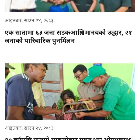
आइतबार, साउन २४, २०८३
एक सातामा ६३ जना सडकआश्रित मानवको उद्धार, २१
जनाको पारिवारिक पुनर्मिलन
आइतबार, साउन २४, २०८३
१० वर्षपछि फलामे साङ्लोबाट मुक्त भए ओमप्रकाश