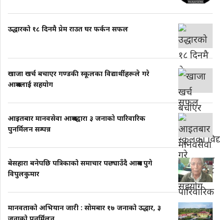
उद्धारको १८ दिनमै प्रेम राउत घर फर्कन सफल
खाजा खर्च बचाएर गण्डकी स्कूलका विद्यार्थीहरूले गरे
आश्रमलाई सहयाेग
आइतबार मानवसेवा आश्रमद्वारा ३ जनाकाे पारिवारिक
पुनर्मिलन सम्पन्न
बेसहारा बनेपछि पत्रिकाको समाचार पछ्याउँदै आश्रम पुगे
विपुलकुमार
मानवताको अभियान जारी : साेमबार १७ जनाको उद्धार, ३
जनाको पुनर्मिलन